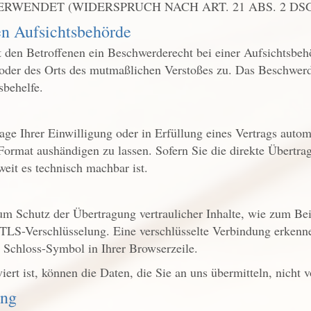
WENDET (WIDERSPRUCH NACH ART. 21 ABS. 2 DSG
en Aufsichts­behörde
den Betroffenen ein Beschwerderecht bei einer Aufsichtsbehö
s oder des Orts des mutmaßlichen Verstoßes zu. Das Beschwerd
sbehelfe.
ge Ihrer Einwilligung oder in Erfüllung eines Vertrags automa
Format aushändigen zu lassen. Sofern Sie die direkte Übertra
weit es technisch machbar ist.
um Schutz der Übertragung vertraulicher Inhalte, wie zum Bei
 TLS-Verschlüsselung. Eine verschlüsselte Verbindung erkenne
m Schloss-Symbol in Ihrer Browserzeile.
rt ist, können die Daten, die Sie an uns übermitteln, nicht 
ung