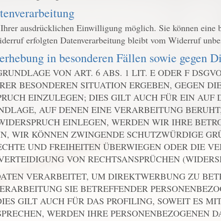
tenverarbeitung
hrer ausdrücklichen Einwilligung möglich. Sie können eine ber
derruf erfolgten Datenverarbeitung bleibt vom Widerruf unbe
nerhebung in besonderen Fällen sowie gegen 
NDLAGE VON ART. 6 ABS. 1 LIT. E ODER F DSGVO
IHRER BESONDEREN SITUATION ERGEBEN, GEGEN DI
UCH EINZULEGEN; DIES GILT AUCH FÜR EIN AUF
UNDLAGE, AUF DENEN EINE VERARBEITUNG BERUHT
WIDERSPRUCH EINLEGEN, WERDEN WIR IHRE BET
ENN, WIR KÖNNEN ZWINGENDE SCHUTZWÜRDIGE GR
RECHTE UND FREIHEITEN ÜBERWIEGEN ODER DIE V
RTEIDIGUNG VON RECHTSANSPRÜCHEN (WIDERSPRU
TEN VERARBEITET, UM DIREKTWERBUNG ZU BETRE
 VERARBEITUNG SIE BETREFFENDER PERSONENBEZ
ES GILT AUCH FÜR DAS PROFILING, SOWEIT ES M
RSPRECHEN, WERDEN IHRE PERSONENBEZOGENEN D