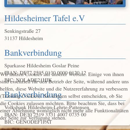
Hildesheimer Tafel e.V
Senkingstraße 27
31137 Hildesheim
Bankverbindung
Sparkasse Hildesheim Goslar Peine
IBAN: DE77 2595 0130 0000 0120 12
Wir nutzen Cookies auf unserer Website. Einige von ihnen
BIC: NOLADE21HIK
sind essenziell für den Betrieb der Seite, während andere uns
helfen, diese Website und die Nutzererfahrung zu verbessern
Bankverbindung
(Tracking Cookies). Sie können selbst entscheiden, ob Sie
die Cookies zulassen möchten. Bitte beachten Sie, dass bei
Volksbank Hildesheim-Lehrte-Pattensen
einer Ablehnung womöglich nicht mehr alle Funktionalitäten
IBAN: DE30 2519 3331 4007 0735 00
der Seite zur Verfügung stehen.
BIC: GENODEF1PAT