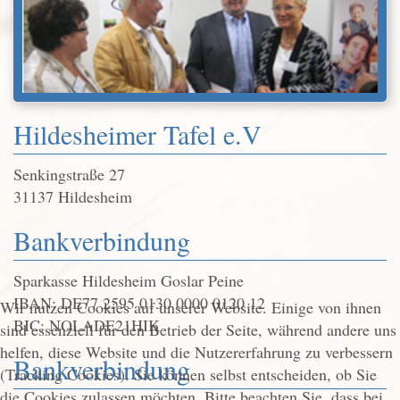
Hildesheimer Tafel e.V
Senkingstraße 27
31137 Hildesheim
Bankverbindung
Sparkasse Hildesheim Goslar Peine
IBAN: DE77 2595 0130 0000 0120 12
Wir nutzen Cookies auf unserer Website. Einige von ihnen
BIC: NOLADE21HIK
sind essenziell für den Betrieb der Seite, während andere uns
helfen, diese Website und die Nutzererfahrung zu verbessern
Bankverbindung
(Tracking Cookies). Sie können selbst entscheiden, ob Sie
die Cookies zulassen möchten. Bitte beachten Sie, dass bei